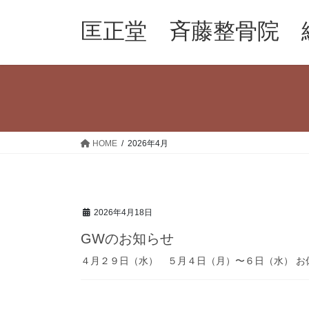
コ
ナ
ン
ビ
匡正堂 斉藤整骨院 
テ
ゲ
ン
ー
ツ
シ
へ
ョ
ス
ン
キ
に
ッ
移
HOME
2026年4月
プ
動
2026年4月18日
GWのお知らせ
４月２９日（水） ５月４日（月）〜６日（水） お