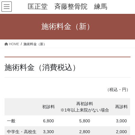
コ
ナ
匡正堂 斉藤整骨院 練馬
ン
ビ
テ
ゲ
ン
ー
施術料金（新）
ツ
シ
へ
ョ
ス
ン
HOME
施術料金（新）
キ
に
ッ
移
プ
動
施術料金（消費税込）
（税込・円）
再初診料
初診料
再診料
※1年以上来院がない場合
一般
6,800
5,800
3,000
中学生・高校生
3,300
2,800
2,000