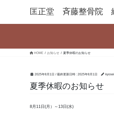
コ
ナ
ン
ビ
匡正堂 斉藤整骨院 
テ
ゲ
ン
ー
ツ
シ
へ
ョ
ス
ン
キ
に
ッ
移
HOME
お知らせ
夏季休暇のお知らせ
プ
動
2025年8月1日
/ 最終更新日時 :
2025年8月1日
kyose
夏季休暇のお知らせ
8月11日(月）～13日(水)