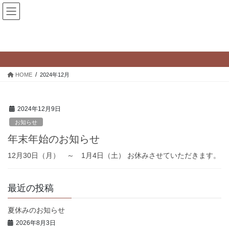
コ
ナ
匡正堂 斉藤整骨院 練馬
ン
ビ
テ
ゲ
ン
ー
2024年12月
ツ
シ
へ
ョ
ス
ン
HOME
2024年12月
キ
に
ッ
移
プ
動
2024年12月9日
お知らせ
年末年始のお知らせ
12月30日（月） ～ 1月4日（土） お休みさせていただきます。
最近の投稿
夏休みのお知らせ
2026年8月3日